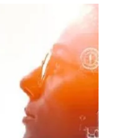
Psicobreve
7 jul 2023
4 min de lectura
Los 5 grandes riesgos de
suspender el tratamiento con
ansiolíticos y antidepresivos
Suspender el tratamiento con ansiolíticos y
antidepresivos puede conllevar varios riesgos
para la salud mental y emocional de una...